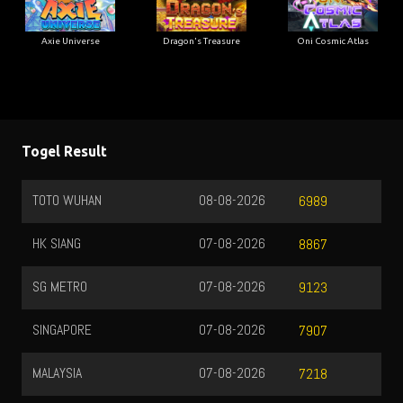
Axie Universe
Dragon's Treasure
Oni Cosmic Atlas
Togel Result
TOTO WUHAN
08-08-2026
6989
HK SIANG
07-08-2026
8867
SG METRO
07-08-2026
9123
SINGAPORE
07-08-2026
7907
MALAYSIA
07-08-2026
7218