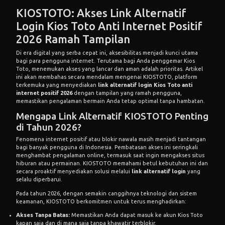
KIOSTOTO: Akses Link Alternatif
Login Kios Toto Anti Internet Positif
2026 Ramah Tampilan
Di era digital yang serba cepat ini, aksesibilitas menjadi kunci utama
bagi para pengguna internet. Terutama bagi Anda penggemar Kios
Toto, menemukan akses yang lancar dan aman adalah prioritas. Artikel
ini akan membahas secara mendalam mengenai
KIOSTOTO
, platform
terkemuka yang menyediakan
link alternatif login Kios Toto anti
internet positif 2026
dengan tampilan yang ramah pengguna,
memastikan pengalaman bermain Anda tetap optimal tanpa hambatan.
Mengapa Link Alternatif KIOSTOTO Penting
di Tahun 2026?
Fenomena internet positif atau blokir nawala masih menjadi tantangan
bagi banyak pengguna di Indonesia. Pembatasan akses ini seringkali
menghambat pengalaman online, termasuk saat ingin mengakses situs
hiburan atau permainan.
KIOSTOTO
memahami betul kebutuhan ini dan
secara proaktif menyediakan solusi melalui
link alternatif login
yang
selalu diperbarui.
Pada tahun 2026, dengan semakin canggihnya teknologi dan sistem
keamanan, KIOSTOTO berkomitmen untuk terus menghadirkan:
Akses Tanpa Batas:
Memastikan Anda dapat masuk ke akun Kios Toto
kapan saja dan di mana saja tanpa khawatir terblokir.