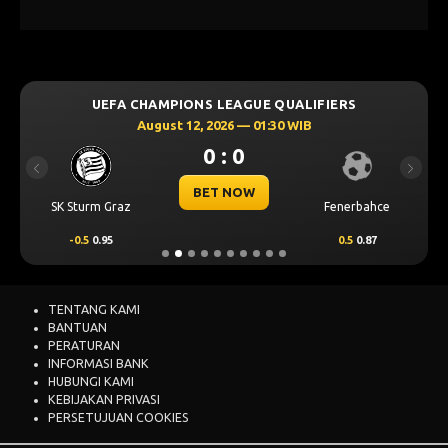
UEFA CHAMPIONS LEAGUE QUALIFIERS
August 12, 2026 — 01:30 WIB
0 : 0
Previous
Next
BET NOW
SK Sturm Graz
Fenerbahce
-0.5
0.95
0.5
0.87
TENTANG KAMI
BANTUAN
PERATURAN
INFORMASI BANK
HUBUNGI KAMI
KEBIJAKAN PRIVASI
PERSETUJUAN COOKIES