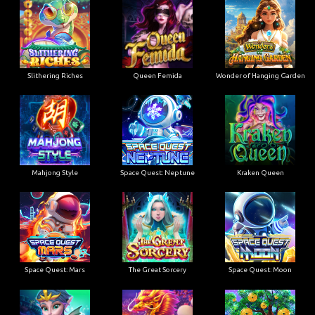
Slithering Riches
Queen Femida
Wonder of Hanging Garden
Mahjong Style
Space Quest: Neptune
Kraken Queen
Space Quest: Mars
The Great Sorcery
Space Quest: Moon