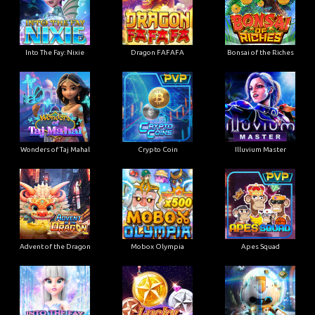
Into The Fay: Nixie
Dragon FAFAFA
Bonsai of the Riches
Wonders of Taj Mahal
Crypto Coin
Illuvium Master
Advent of the Dragon
Mobox Olympia
Apes Squad