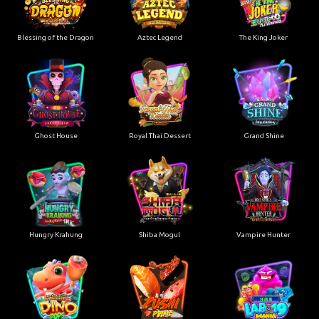
Blessing of the Dragon
Aztec Legend
The King Joker
Ghost House
Royal Thai Dessert
Grand Shine
Hungry Krahung
Shiba Mogul
Vampire Hunter