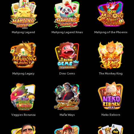
Mahjong Legend
Mahjong Legend Xmas
Mahjong of the Phoenix
Mahjong Legacy
Dino Gems
The Monkey King
Veggies Bonanza
Mafia Ways
Neko Reborn