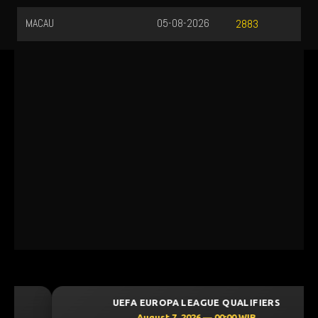
MACAU
05-08-2026
2883
UEFA EUROPA LEAGUE QUALIFIERS
August 7, 2026 — 00:00 WIB