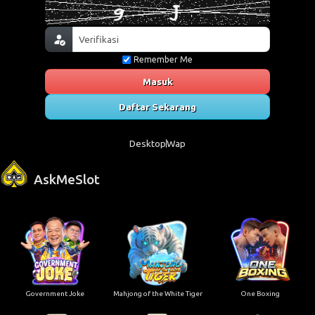
Remember Me
Masuk
Daftar Sekarang
Desktop
Wap
AskMeSlot
Government Joke
Mahjong of the White Tiger
One Boxing