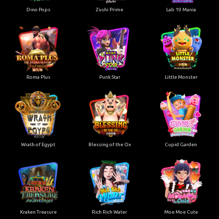
Dino Pops
Zushi Prime
Lab 19 Mania
Roma Plus
Punk Star
Little Monster
Wrath of Egypt
Blessing of the Ox
Cupid Garden
Kraken Treasure
Rich Rich Water
Moe Moe Cute